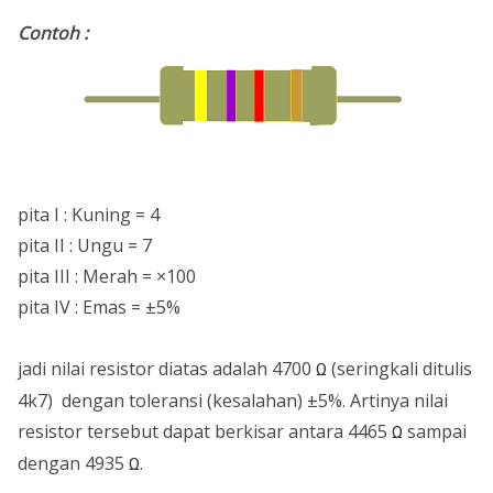
Contoh :
pita I : Kuning = 4
pita II : Ungu = 7
pita III : Merah = ×100
pita IV : Emas = ±5%
jadi nilai resistor diatas adalah 4700
(seringkali ditulis
Ω
4k7) dengan toleransi (kesalahan) ±5%. Artinya nilai
resistor tersebut dapat berkisar antara 4465
sampai
Ω
dengan 4935
.
Ω