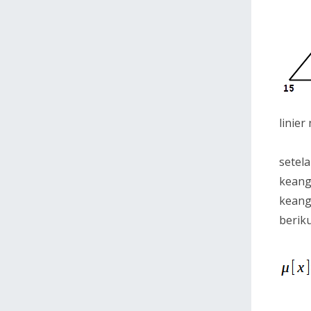
linier
setel
keang
keang
beriku