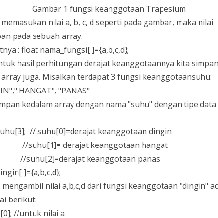
Gambar 1 fungsi keanggotaan Trapesium
memasukan nilai a, b, c, d seperti pada gambar, maka nilai
pan pada sebuah array.
nya : float nama_fungsi[ ]={a,b,c,d};
ntuk hasil perhitungan derajat keanggotaannya kita simpa
 array juga. Misalkan terdapat 3 fungsi keanggotaansuhu:
IN"," HANGAT", "PANAS"
simpan kedalam array dengan nama "suhu" dengan tipe data 
 suhu[3]; // suhu[0]=derajat keanggotaan dingin
hu[1]= derajat keanggotaan hangat
hu[2]=derajat keanggotaan panas
dingin[ ]={a,b,c,d};
mengambil nilai a,b,c,d dari fungsi keanggotaan "dingin" a
i berikut:
[0]; //untuk nilai a