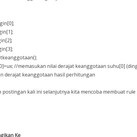
gin[0];
in[1];
in[2];
in[3];
atkeanggotaan();
0]=ux; //memasukan nilai derajat keanggotaan suhu[0] (ding
n derajat keanggotaan hasil perhitungan
n postingan kali ini selanjutnya kita mencoba membuat rule
gikan Ke