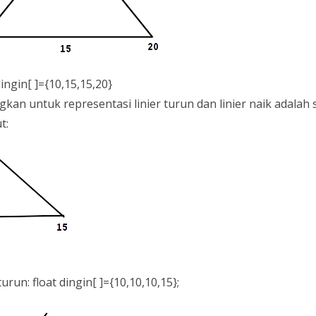
dingin[ ]={10,15,15,20}
kan untuk representasi linier turun dan linier naik adalah 
t:
 turun: float dingin[ ]={10,10,10,15};