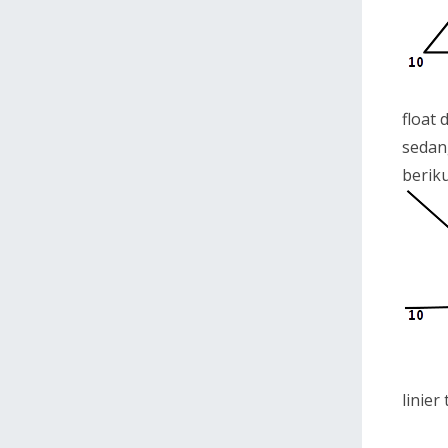
float 
sedang
beriku
linier