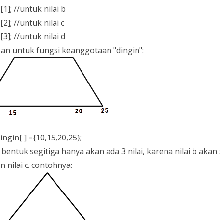
[1]; //untuk nilai b
[2]; //untuk nilai c
[3]; //untuk nilai d
kan untuk fungsi keanggotaan "dingin":
dingin[ ] ={10,15,20,25};
bentuk segitiga hanya akan ada 3 nilai, karena nilai b akan
 nilai c. contohnya: