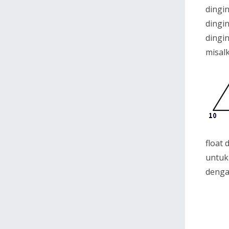
dingin
dingin
dingin
misal
float 
untuk 
dengan