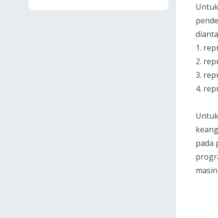
Untuk
pende
diant
1. rep
2. rep
3. rep
4. re
Untuk
keang
pada 
progr
masing