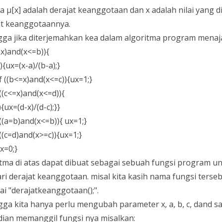
 μ[x] adalah derajat keanggotaan dan x adalah nilai yang di
at keanggotaannya.
gga jika diterjemahkan kea dalam algoritma program menaja
=x)and(x<=b)){
b){ux=(x-a)/(b-a);}
if ((b<=x)and(x<=c)){ux=1;}
f((c<=x)and(x<=d)){
){ux=(d-x)/(d-c);}}
f((a=b)and(x<=b)){ ux=1;}
f((c=d)and(x>=c)){ux=1;}
x=0;}
itma di atas dapat dibuat sebagai sebuah fungsi program u
ri derajat keanggotaan. misal kita kasih nama fungsi terse
i "derajatkeanggotaan();".
gga kita hanya perlu mengubah parameter x, a, b, c, dand sa
ian memanggil fungsi nya misalkan: