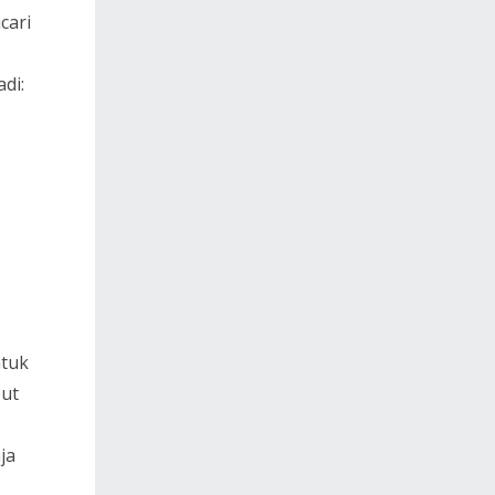
cari
di:
ntuk
but
ja