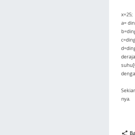
x=25;
a= din
b=ding
c=ding
d=ding
deraj
suhu[
denga
Sekia
nya.
Ba