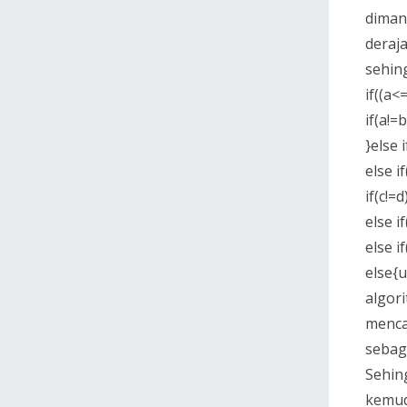
dimana
deraj
sehin
if((a<
if(a!=
}else 
else i
if(c!=d
else i
else i
else{u
algor
menca
sebaga
Sehin
kemud