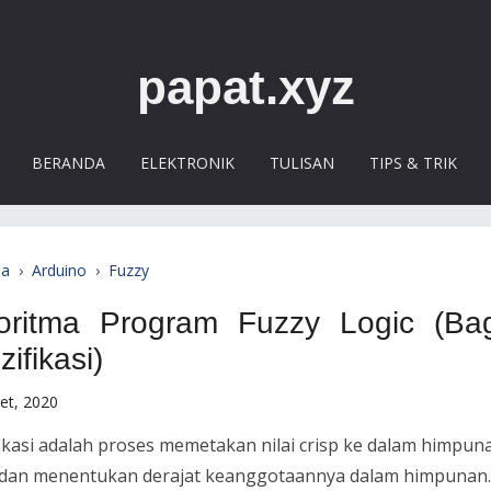
papat.xyz
BERANDA
ELEKTRONIK
TULISAN
TIPS & TRIK
da
›
Arduino
›
Fuzzy
oritma Program Fuzzy Logic (Ba
zifikasi)
et, 2020
fikasi adalah proses memetakan nilai crisp ke dalam himpun
 dan menentukan derajat keanggotaannya dalam himpunan.