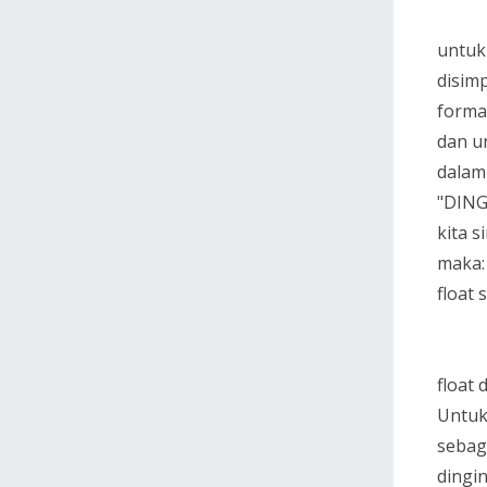
untuk 
disim
format
dan u
dalam
"DING
kita 
maka:
float
//su
//su
float 
Untuk 
sebaga
dingin