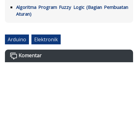
Algoritma Program Fuzzy Logic (Bagian Pembuatan
Aturan)
Arduino
Elektronik
Komentar
K
o
m
e
n
t
a
r